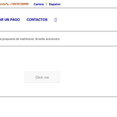
.com
📞 +15619136999
Cartera
Español
AR UN PAGO
CONTACTOS
a propuesta de matrimonio: Al estilo aventurero
Click me