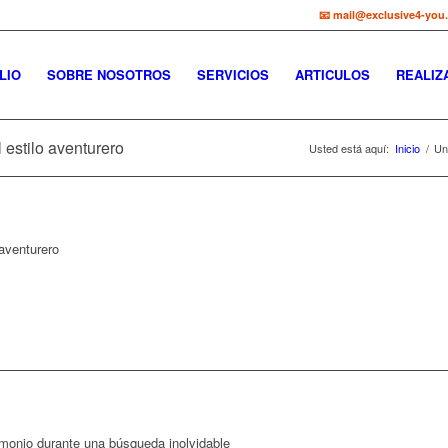
📧 mail@exclusive4-you
LIO
SOBRE NOSOTROS
SERVICIOS
ARTICULOS
REALIZ
 estilo aventurero
Usted está aquí:
Inicio
/
Un
aventurero
imonio durante una búsqueda inolvidable