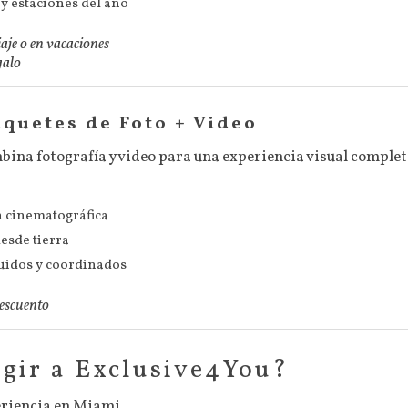
y estaciones del año
iaje o en vacaciones
galo
quetes de Foto + Video
ina fotografía y video para una experiencia visual complet
n cinematográfica
esde tierra
luidos y coordinados
descuento
egir a Exclusive4You?
periencia en Miami