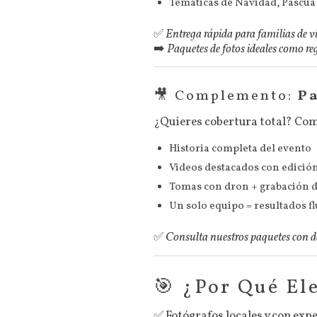
Temáticas de Navidad, Pascua 
✅
Entrega rápida para familias de v
➡️
Paquetes de fotos ideales como re
🎥 Complemento:
Pa
¿Quieres cobertura total? Comb
Historia completa del evento
Videos destacados con edició
Tomas con dron + grabación d
Un solo equipo = resultados f
✅
Consulta nuestros paquetes con 
🎯 ¿Por Qué El
✅ Fotógrafos locales y con ex