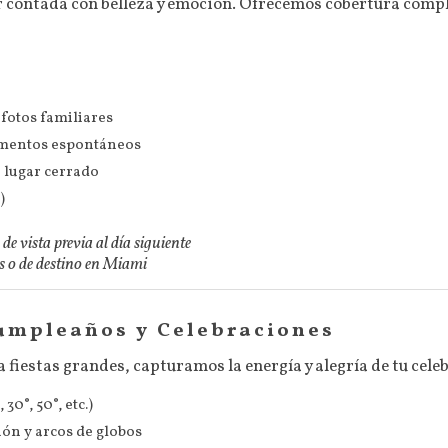
 contada con belleza y emoción. Ofrecemos cobertura comple
 fotos familiares
omentos espontáneos
n lugar cerrado
)
e vista previa al día siguiente
as o de destino en Miami
umpleaños y Celebraciones
fiestas grandes, capturamos la energía y alegría de tu cele
30°, 50°, etc.)
ión y arcos de globos