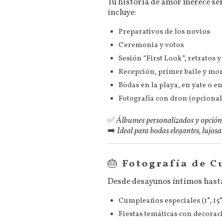
Tu historia de amor merece ser
incluye:
Preparativos de los novios
Ceremonia y votos
Sesión “First Look”, retratos y
Recepción, primer baile y m
Bodas en la playa, en yate o e
Fotografía con dron (opcional
✅
Álbumes personalizados y opción d
➡️
Ideal para bodas elegantes, lujos
🎂
Fotografía de C
Desde desayunos íntimos hasta 
Cumpleaños especiales (1°, 15°, 
Fiestas temáticas con decorac