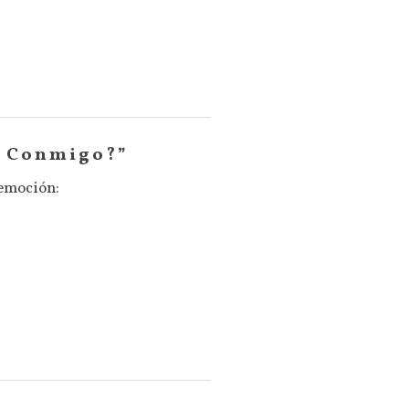
e Conmigo?”
 emoción: