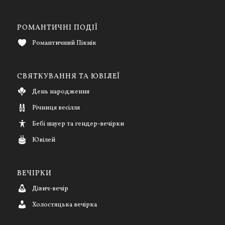
РОМАНТИЧНІ ПОДІЇ
Романтичний Пікнік
СВЯТКУВАННЯ ТА ЮВІЛЕЇ
День народження
Річниця весілля
Бебі шауер та гендер-вечірки
Ювілей
ВЕЧІРКИ
Дівич-вечір
Холостяцька вечірка