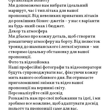
Організація польоту
Ми допоможемо вам вибрати ідеальний
маршрут, час і тип літака для вашої
пропозиції. Від невеликих приватних літаків
до розкішних бізнес-джетів – у нас є варіанти
на будь-який смак і бюджет.
Декор та атмосфера
Ми дбаємо про кожну деталь, щоб створити
романтичну атмосферу на борту. Від пелюсток
троянд до шампанського і легкої музики – ми
створимо ідеальну обстановку для вашої
пропозиції.
Фото та відеозйомка
Наші професійні фотографи та відеооператори
будуть супроводжувати вас, фіксуючи кожну
мить вашого особливого дня. Ви отримаєте
приголомшливі знімки та відео вашої
пропозиції на вершині світу.
Персоналізуйте свій досвід
Розкажіть нам про свої побажання та ідеї, і ми
зробимо все можливе, щоб адаптувати досвід
польоту та пропозиції саме для вас.