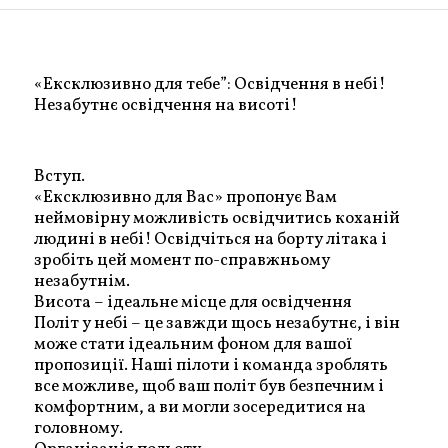
«Ексклюзивно для тебе”: Освідчення в небі!
Незабутнє освідчення на висоті!
Вступ.
«Ексклюзивно для Вас» пропонує Вам
неймовірну можливість освідчитись коханій
людині в небі! Освідчіться на борту літака і
зробіть цей момент по-справжньому
незабутнім.
Висота – ідеальне місце для освідчення
Політ у небі – це завжди щось незабутнє, і він
може стати ідеальним фоном для вашої
пропозиції. Наші пілоти і команда зроблять
все можливе, щоб ваш політ був безпечним і
комфортним, а ви могли зосередитися на
головному.