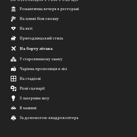
Романтична вечеря в ресторані
На пляжі біля океану
На яхті
Пригодницький стиль
На борту літака
У старовинному замку
Чарівна пропозиція в лісі
На стадіоні
Різні сценарії
З лазерним шоу
В машині
За допомогою квадрокоптера