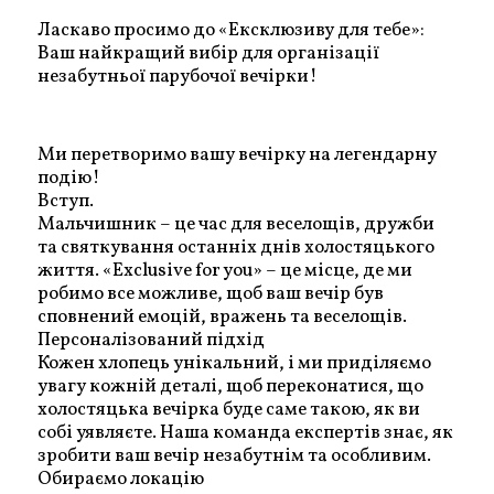
Ласкаво просимо до «Ексклюзиву для тебе»:
Ваш найкращий вибір для організації
незабутньої парубочої вечірки!
Ми перетворимо вашу вечірку на легендарну
подію!
Вступ.
Мальчишник – це час для веселощів, дружби
та святкування останніх днів холостяцького
життя. «Exclusive for you» – це місце, де ми
робимо все можливе, щоб ваш вечір був
сповнений емоцій, вражень та веселощів.
Персоналізований підхід
Кожен хлопець унікальний, і ми приділяємо
увагу кожній деталі, щоб переконатися, що
холостяцька вечірка буде саме такою, як ви
собі уявляєте. Наша команда експертів знає, як
зробити ваш вечір незабутнім та особливим.
Обираємо локацію