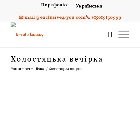
Портфоліо
Українська
📧 mail@exclusive4-you.com
📞 +15619136999
Холостяцька вечірка
You are here:
Home
/
Холостяцька вечірка