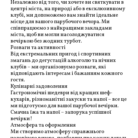
Незалежно від того, чи хочете ви святкувати в
центрі міста, на природі або в ексклюзивному
клубі, ми допоможемо вам знайти ідеальне
місце для вашого парубочого вечора. Ми
співпрацюємо з найкращими закладами
міста, щоб ви могли насолоджуватися
вечіркою без жодних турбот.
Розваги та активності
Від екстремальних пригод і спортивних
змагань до дегустацій алкоголю та нічних
клубів – ми організовуємо розваги, які
відповідають інтересам і бажанням кожного
гостя.
Кулінарні задоволення
Гастрономічні шедеври від кращих шеф-
кухарів, різноманітні закуски та напої – все це
ми підготуємо для вашої парубочої вечірки.
Смачна їжа та напої – запорука успішної
вечірки!
Атмосфера та оформлення
Ми створимо атмосферу справжнього