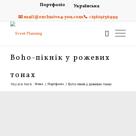
Портфоліо
Українська
📧 mail@exclusive4-you.com
📞 +15619136999
Boho-пікнік у рожевих
тонах
You are here:
Home
/
Портфоліо
/
Boho-пікнік у рожевих тонах