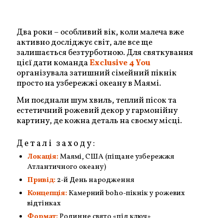
Два роки – особливий вік, коли малеча вже
активно досліджує світ, але все ще
залишається безтурботною. Для святкування
цієї дати команда
Exclusive 4 You
організувала затишний сімейний пікнік
просто на узбережжі океану в Маямі.
Ми поєднали шум хвиль, теплий пісок та
естетичний рожевий декор у гармонійну
картину, де кожна деталь на своєму місці.
Деталі заходу:
Локація:
Маямі, США (піщане узбережжя
Атлантичного океану)
Привід:
2-й День народження
Концепція:
Камерний boho-пікнік у рожевих
відтінках
Формат:
Родинне свято «під ключ»