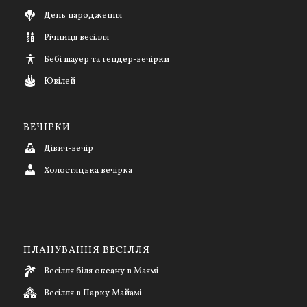
День народження
Річниця весілля
Бебі шауер та гендер-вечірки
Ювілей
ВЕЧІРКИ
Дівич-вечір
Холостяцька вечірка
ПЛАНУВАННЯ ВЕСІЛЛЯ
Весілля біля океану в Маямі
Весілля в Парку Майамі