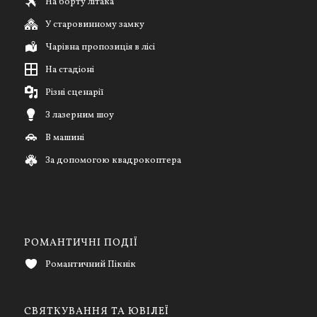
На борту літака
У старовинному замку
Чарівна пропозиція в лісі
На стадіоні
Різні сценарії
З лазерним шоу
В машині
За допомогою квадрокоптера
РОМАНТИЧНІ ПОДІЇ
Романтичний Пікнік
СВЯТКУВАННЯ ТА ЮВІЛЕЇ