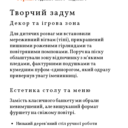
Творчий задум
Декор та ігрова зона
Для дитячих розваг ми встановили
мереживний вігвам (тіпі), прикрашений
пишними рожевими гірляндами та
повітряними помпонами. Поруч на піску
облаштували зону відпочинку з м’якими
пледами, фактурними подушками та
кумедним пуфом-єдинорогом, який одразу
привернув увагу іменинниці.
Естетика столу та меню
Замість класичного банкету ми обрали
невимушений, але вишуканий формат
фуршету на свіжому повітрі.
Низький дерев’яний стіл ручної роботи