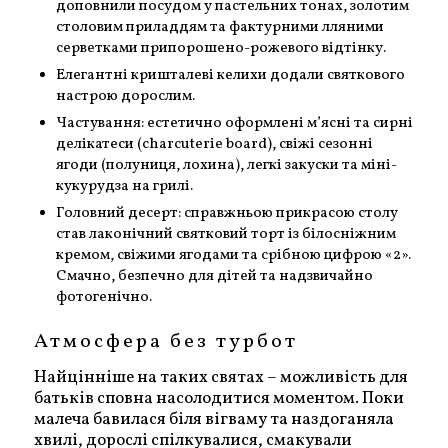
доповнили посудом у пастельних тонах, золотим
столовим приладдям та фактурними лляними
серветками припорошено-рожевого відтінку.
Елегантні кришталеві келихи додали святкового
настрою дорослим.
Частування: естетично оформлені м’ясні та сирні
делікатеси (charcuterie board), свіжі сезонні
ягоди (полуниця, лохина), легкі закуски та міні-
кукурудза на грилі.
Головний десерт: справжньою прикрасою столу
став лаконічний святковий торт із білосніжним
кремом, свіжими ягодами та срібною цифрою «2».
Смачно, безпечно для дітей та надзвичайно
фотогенічно.
Атмосфера без турбот
Найцінніше на таких святах – можливість для
батьків сповна насолодитися моментом. Поки
малеча бавилася біля вігваму та наздоганяла
хвилі, дорослі спілкувалися, смакували