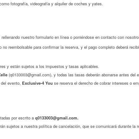
como fotografía, videografía y alquiler de coches y yates.
s rellenando nuestro formulario en línea o poniéndose en contacto con nosotr
o no reembolsable para confirmar la reserva, y el pago completo deberá recib
res y están sujetos a los impuestos y tasas aplicables.
elle
(q0133003@gmail.com), y todas las tasas deberán abonarse antes del e
 del evento,
Exclusive-4 You
se reserva el derecho de cobrar intereses o em
tadas por escrito a
q0133003@gmail.com.
rán sujetos a nuestra política de cancelación, que se comunicará durante la r