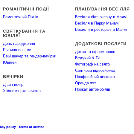
РОМАНТИЧНІ ПОДІЇ
ПЛАНУВАННЯ ВЕСІЛЛЯ
Романтичний Пікнік
Весілля біля океану в Маямі
Весілля в Парку Майамі
Весілля в ресторані в Маямі
СВЯТКУВАННЯ ТА
ЮВІЛЕЇ
День народження
ДОДАТКОВІ ПОСЛУГИ
Річниця весілля
Декор та оформлення
Бебі шауер та гендер-вечірки
Ведучий & DJ
Ювілей
Фотограф на свято
Святкова відеозйомка
ВЕЧІРКИ
Професійний візажист
Оренда яхт
Дівич-вечір
Прокат автомобілів
Холостяцька вечірка
vacy policy
|
Terms of service