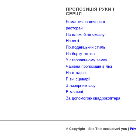
ПРОПОЗИЦІЯ РУКИ І
СЕРЦЯ
Романтична вечеря в
ресторані
На пляжі біля океану
На яхті
Пригодницький стиль
На борту літака
У старовинному замку
Чарівна пропозиція в лісі
На стадіоні
Різні сценарії
З лазерним шоу
В машині
За допомогою квадрокоптера
© Copyright - Site Title exclusive4-you |
Pri