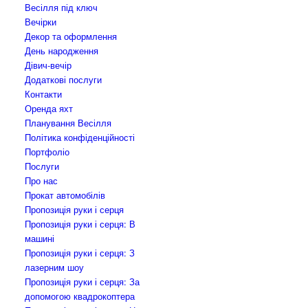
Весілля під ключ
Вечірки
Декор та оформлення
День народження
Дівич-вечір
Додаткові послуги
Контакти
Оренда яхт
Планування Весілля
Політика конфіденційності
Портфоліо
Послуги
Про нас
Прокат автомобілів
Пропозиція руки і серця
Пропозиція руки і серця: В
машині
Пропозиція руки і серця: З
лазерним шоу
Пропозиція руки і серця: За
допомогою квадрокоптера