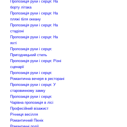
Пропозиція руки і серця: На
борту літака
Пропозиція руки і серця: На
пляжі біля океану
Пропозиція руки і серця: На
стадіоні
Пропозиція руки і серця: На
яхті
Пропозиція руки і серця:
Пригодницький стиль
Пропозиція руки і серця: Різні
сценарії
Пропозиція руки і серця:
Романтична вечеря в ресторані
Пропозиція руки і серця: У
старовинному замку
Пропозиція руки і серця:
Чарівна пропозиція в лісі
Професійний візажист
Річниця весілля
Романтичний Пікнік
Романтичні події