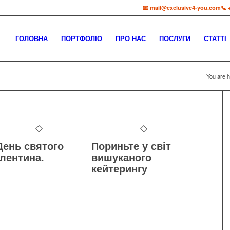
📧 mail@exclusive4-you.com
📞 
ГОЛОВНА
ПОРТФОЛІО
ПРО НАС
ПОСЛУГИ
СТАТТІ
You are h
День святого
Пориньте у світ
лентина.
вишуканого
кейтерингу